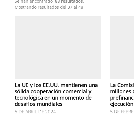
Se han encontrado
88 resultados
.
Mostrando resultados del 37 al 48
La UE y los EE.UU. mantienen una
La Comis
sólida cooperación comercial y
millones 
tecnológica en un momento de
prefinanc
desafíos mundiales
ejecució
5 DE ABRIL DE 2024
5 DE FEBR