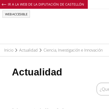
IR A LA WEB DE LA DIPUTACIÓN DE CASTELLÓN
Perfil de Facebook de EuropeDirectCs
Perfil de Twitter de EuropeDirectCs
Perfil de Youtube de EuropeD
Perfil de Instagram de E
WEB ACCESIBLE
Inicio
Actualidad
Ciencia, Investigación e Innovación
Actualidad