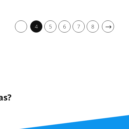
4
5
6
7
8
as?