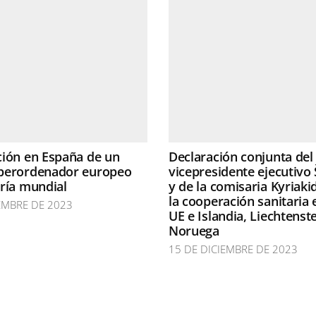
ción en España de un
Declaración conjunta del
perordenador europeo
vicepresidente ejecutivo 
ría mundial
y de la comisaria Kyriaki
la cooperación sanitaria 
EMBRE DE 2023
UE e Islandia, Liechtenste
Noruega
15 DE DICIEMBRE DE 2023