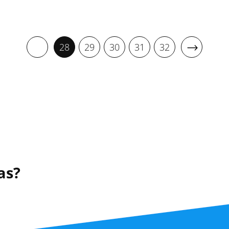
28
29
30
31
32
as?