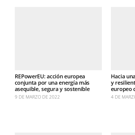
REPowerEU: acción europea
Hacia una
conjunta por una energía más
y resilie
asequible, segura y sostenible
europeo 
9 DE MARZO DE 2022
4 DE MARZ