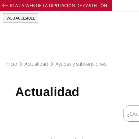
IR A LA WEB DE LA DIPUTACIÓN DE CASTELLÓN
Perfil de Facebook de EuropeDirectCs
Perfil de Twitter de EuropeDirectCs
Perfil de Youtube de EuropeD
Perfil de Instagram de E
WEB ACCESIBLE
Inicio
Actualidad
Ayudas y subvenciones
Actualidad