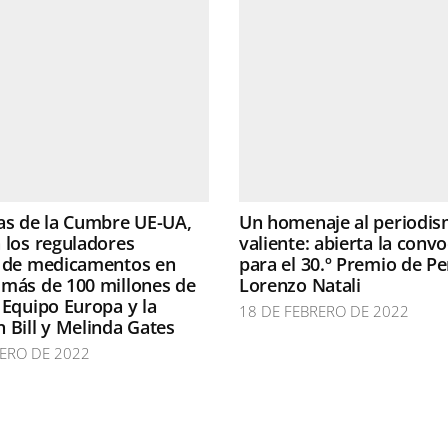
as de la Cumbre UE-UA,
Un homenaje al periodi
 los reguladores
valiente: abierta la conv
s de medicamentos en
para el 30.º Premio de P
más de 100 millones de
Lorenzo Natali
 Equipo Europa y la
18 DE FEBRERO DE 2022
 Bill y Melinda Gates
RERO DE 2022