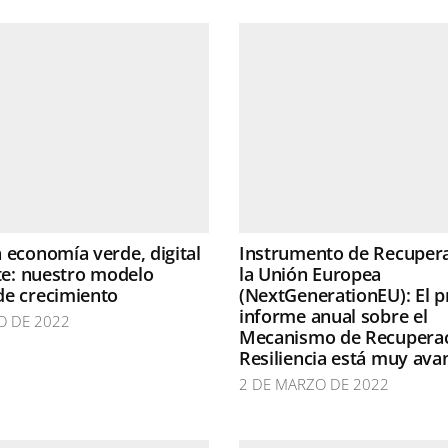
 economía verde, digital
Instrumento de Recuper
nte: nuestro modelo
la Unión Europea
de crecimiento
(NextGenerationEU): El p
informe anual sobre el
O DE 2022
Mecanismo de Recuperac
Resiliencia está muy av
2 DE MARZO DE 2022