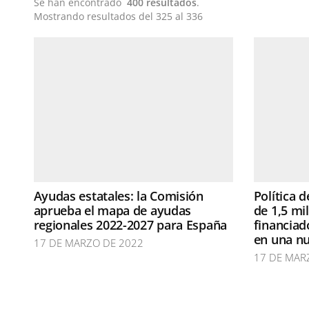
Se han encontrado
400 resultados
.
Mostrando resultados del 325 al 336
Ayudas estatales: la Comisión
Política 
aprueba el mapa de ayudas
de 1,5 mi
regionales 2022-2027 para España
financiad
en una nu
17 DE MARZO DE 2022
17 DE MAR