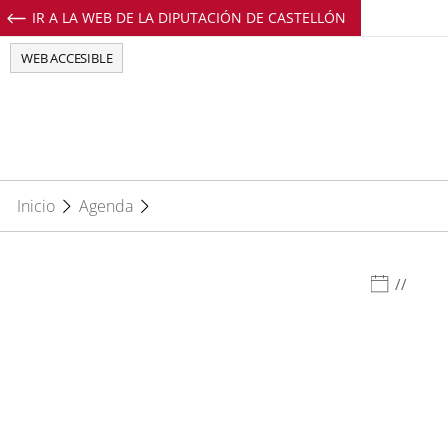
IR A LA WEB DE LA DIPUTACIÓN DE CASTELLÓN
Perfil de Facebook de EuropeDirectCs
Perfil de Twitter de EuropeDirectCs
Perfil de Youtube de EuropeD
Perfil de Instagram de E
WEB ACCESIBLE
Inicio
Agenda
//