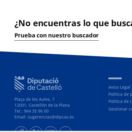
¿No encuentras lo que busc
Prueba con nuestro buscador
Aviso Legal
Política de 
Plaça de les Aules, 7
Política de 
12001, Castellón de la Plana
Gestionar c
Tel.: 964 35 96 00
Email: sugerencias@dipcas.es