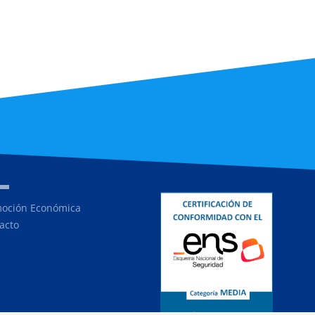
oción Económica
acto