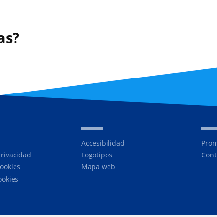
as?
Accesibilidad
Prom
privacidad
Logotipos
Cont
cookies
Mapa web
ookies