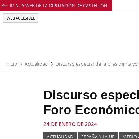
IR A LA WEB DE LA DIPUTACIÓN DE CASTELLÓN
Perfil de Facebook de EuropeDirectCs
Perfil de Twitter de EuropeDirectCs
Perfil de Youtube de EuropeD
Perfil de Instagram de E
WEB ACCESIBLE
Inicio
Actualidad
Discurso especial de la presidenta v
Discurso especi
Foro Económico
24 DE ENERO DE 2024
ACTUALIDAD
ESPAÑA Y LA UE
MEDIO 