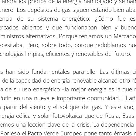
ahora los precios de la energía han bajado y se ha
de enero. Los depósitos de gas siguen estando bien ab
liencia de su sistema energético. ¿Cómo fue e
mercados abiertos y que funcionaban bien y bue
uministros alternativos. Porque teníamos un Mercado 
ecesitaba. Pero, sobre todo, porque redoblamos nue
ecnologías limpias, eficientes y renovables del futuro.
 han sido fundamentales para ello. Las últimas ci
 de la capacidad de energía renovable alcanzó otro 
ia de su uso energético –la mejor energía es la que n
Putin en una nueva e importante oportunidad. El añ
 partir del viento y el sol que del gas. Y este año
ergía eólica y solar fotovoltaica que de Rusia. Esas
emos una lección clave de la crisis. La dependenci
. Por eso el Pacto Verde Europeo pone tanto énfasis 