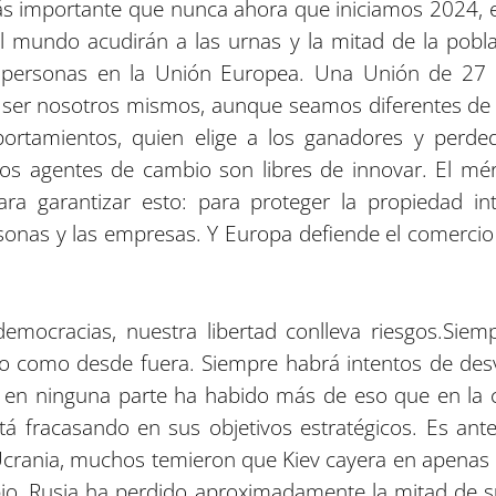
ás importante que nunca ahora que iniciamos 2024, e
l mundo acudirán a las urnas y la mitad de la pobl
e personas en la Unión Europea. Una Unión de 27
 ser nosotros mismos, aunque seamos diferentes de 
ortamientos, quien elige a los ganadores y perde
os agentes de cambio son libres de innovar. El mér
ra garantizar esto: para proteger la propiedad int
ersonas y las empresas. Y Europa defiende el comerci
mocracias, nuestra libertad conlleva riesgos.
Siemp
ro como desde fuera. Siempre habrá intentos de des
 en ninguna parte ha habido más de eso que en la 
stá fracasando en sus objetivos estratégicos. Es an
crania, muchos temieron que Kiev cayera en apenas un
o, Rusia ha perdido aproximadamente la mitad de su