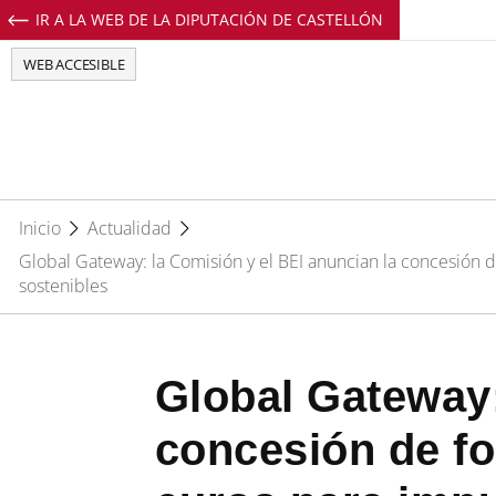
IR A LA WEB DE LA DIPUTACIÓN DE CASTELLÓN
Perfil de Facebook de EuropeDirectCs
Perfil de Twitter de EuropeDirectCs
Perfil de Youtube de EuropeD
Perfil de Instagram de E
WEB ACCESIBLE
Inicio
Actualidad
Global Gateway: la Comisión y el BEI anuncian la concesión 
sostenibles
Global Gateway:
concesión de fo