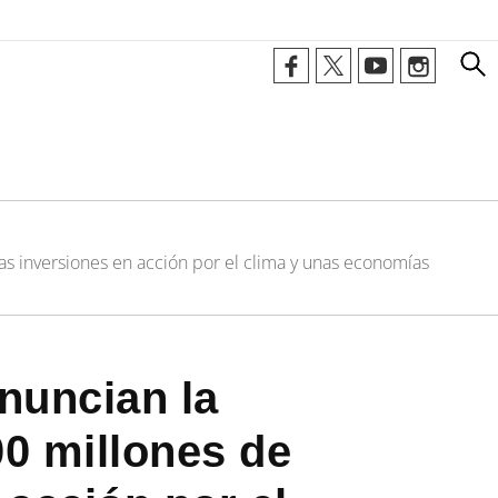
as inversiones en acción por el clima y unas economías
nuncian la
00 millones de