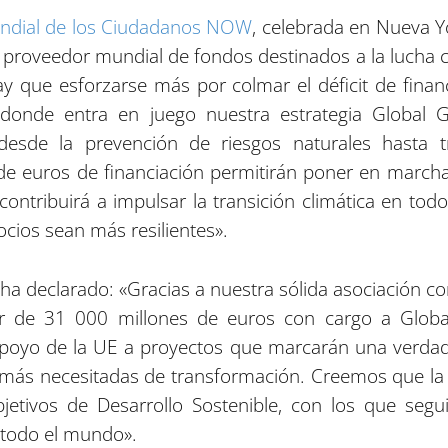
dial de los Ciudadanos NOW
, celebrada en Nueva Y
l proveedor mundial de fondos destinados a la lucha 
hay que esforzarse más por colmar el déficit de fina
onde entra en juego nuestra estrategia Global Ga
desde la prevención de riesgos naturales hasta tr
 de euros de financiación permitirán poner en mar
ontribuirá a impulsar la transición climática en tod
cios sean más resilientes».
 ha declarado: «Gracias a nuestra sólida asociación c
lor de 31 000 millones de euros con cargo a Glob
poyo de la UE a proyectos que marcarán una verdader
ás necesitadas de transformación. Creemos que la i
jetivos de Desarrollo Sostenible, con los que se
 todo el mundo».