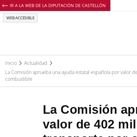
IR A LA WEB DE LA DIPUTACIÓN DE CASTELLÓN
Perfil de Facebook de EuropeDirectCs
Perfil de Twitter de EuropeDirectCs
Perfil de Youtube de EuropeD
Perfil de Instagram de E
WEB ACCESIBLE
Inicio
Actualidad
La Comisión aprueba una ayuda estatal española por valor de
combustible
La Comisión ap
valor de 402 mi