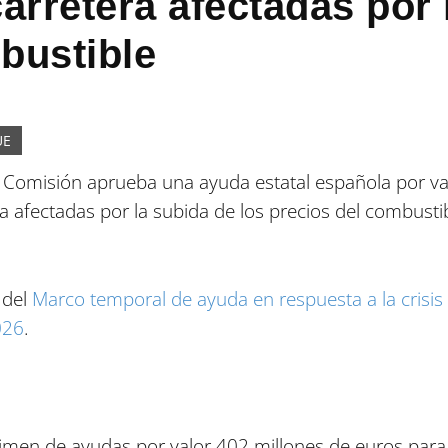
arretera afectadas por 
bustible
UE
Comisión aprueba una ayuda estatal española por val
 afectadas por la subida de los precios del combustibl
 del
Marco temporal de ayuda en respuesta a la crisi
026
.
gimen de ayudas por valor 402 millones de euros para