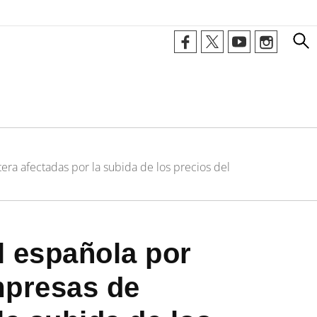
era afectadas por la subida de los precios del
l española por
mpresas de