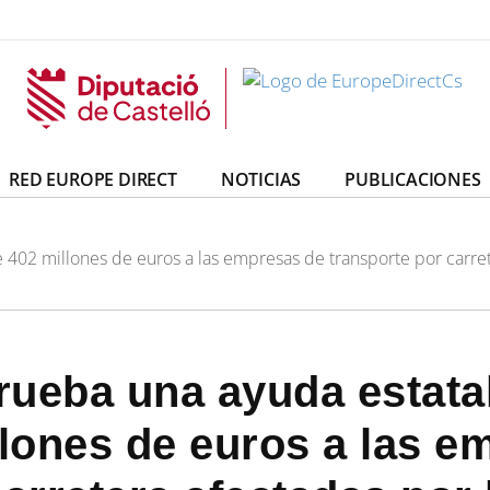
irectCs
uropeDirectCs
RED EUROPE DIRECT
NOTICIAS
PUBLICACIONES
 402 millones de euros a las empresas de transporte por carret
rueba una ayuda estata
llones de euros a las e