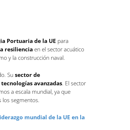
gia Portuaria de la UE
para
a resiliencia
en el sector acuático
imo y la construcción naval.
do. Su
sector de
n
tecnologías avanzadas
. El sector
imos a escala mundial, ya que
 los segmentos.
liderazgo mundial de la UE en la