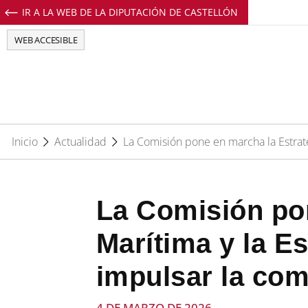
IR A LA WEB DE LA DIPUTACIÓN DE CASTELLÓN
Perfil de Facebook de EuropeDirectCs
Perfil de Twitter de EuropeDirectCs
Perfil de Youtube de EuropeD
Perfil de Instagram de E
WEB ACCESIBLE
Inicio
Actualidad
La Comisión pone en marcha la Estrateg
La Comisión pon
Marítima y la Es
impulsar la com
4 DE MARZO DE 2026