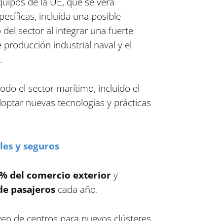
quipos de la UE, que se verá
ecíficas, incluida una posible
del sector al integrar una fuerte
producción industrial naval y el
.
do el sector marítimo, incluido el
doptar nuevas tecnologías y prácticas
les y seguros
 % del comercio exterior
y
de pasajeros
cada año.
rven de centros para nuevos clústeres