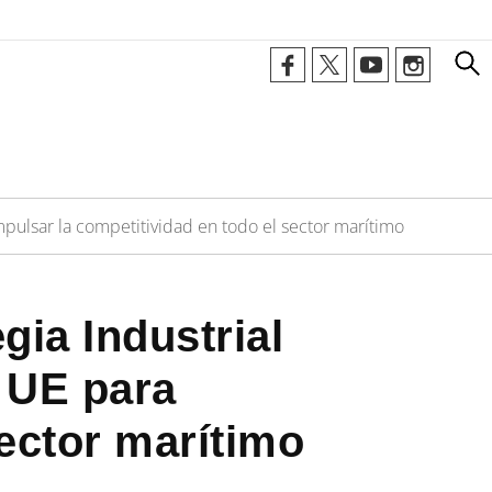
impulsar la competitividad en todo el sector marítimo
ia Industrial
a UE para
sector marítimo