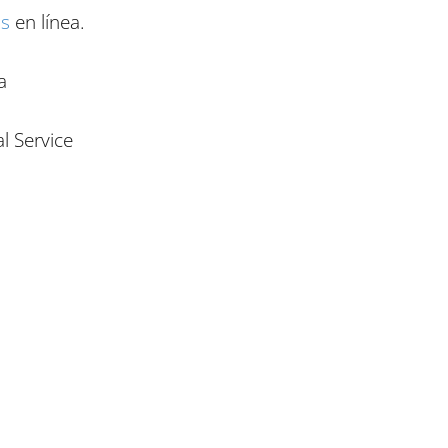
as
en línea.
a
l Service