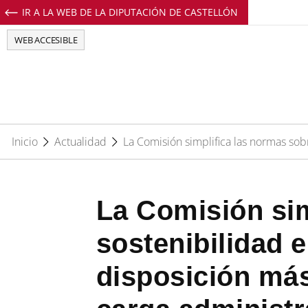
IR A LA WEB DE LA DIPUTACIÓN DE CASTELLÓN
Perfil de Facebook de EuropeDirectCs
Perfil de Twitter de EuropeDirectCs
Perfil de Youtube de EuropeD
Perfil de Instagram de E
WEB ACCESIBLE
Inicio
Actualidad
La Comisión simplifica las normas sobr
La Comisión sim
sostenibilidad e
disposición más