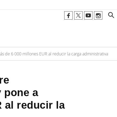
ás de 6 000 millones EUR al reducir la carga administrativa
re
y pone a
al reducir la