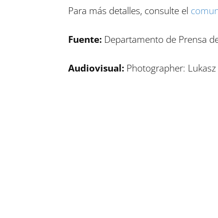
Para más detalles, consulte el
comun
Fuente:
Departamento de Prensa de 
Audiovisual:
Photographer: Lukasz 
Compartir en Facebook
Compartir en Twitter
Compartir en Linkedin