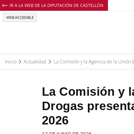
IR A LA WEB DE LA DIPUTACIÓN DE CASTELLÓN
Perfil de Facebook de EuropeDirectCs
Perfil de Twitter de EuropeDirectCs
Perfil de Youtube de EuropeD
Perfil de Instagram de E
WEB ACCESIBLE
Inicio
Actualidad
La Comisión y la Agencia de la Unió
La Comisión y l
Drogas present
2026
12 DE JUNIO DE 2026