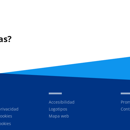
as?
Accesibilidad
Prom
privacidad
Logotipos
Cont
cookies
Mapa web
ookies