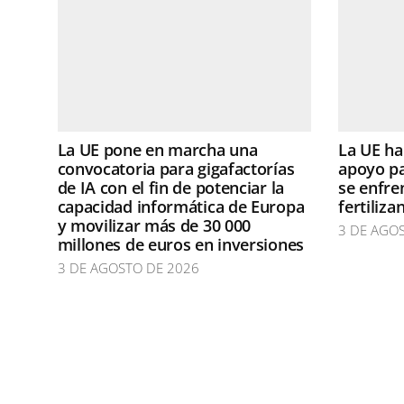
La UE pone en marcha una
La UE h
convocatoria para gigafactorías
apoyo pa
de IA con el fin de potenciar la
se enfren
capacidad informática de Europa
fertiliza
y movilizar más de 30 000
3 DE AGO
millones de euros en inversiones
3 DE AGOSTO DE 2026