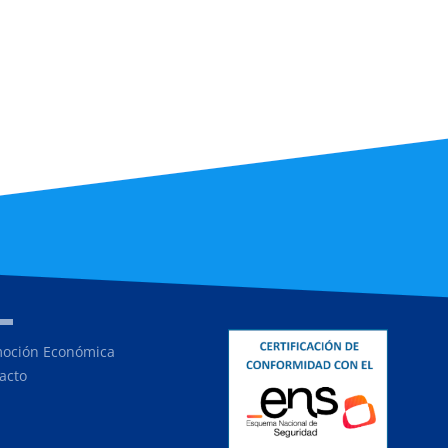
oción Económica
acto