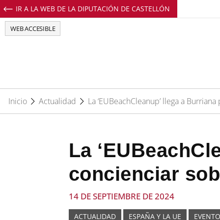
IR A LA WEB DE LA DIPUTACIÓN DE CASTELLÓN
Perfil de Facebook de EuropeDirectCs
Perfil de Twitter de EuropeDirectCs
Perfil de Youtube de EuropeD
Perfil de Instagram de E
WEB ACCESIBLE
Inicio
Actualidad
La ‘EUBeachCleanup’ llega a Burriana 
La ‘EUBeachClea
concienciar sob
14 DE SEPTIEMBRE DE 2024
ACTUALIDAD
ESPAÑA Y LA UE
EVENT