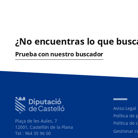
¿No encuentras lo que busc
Prueba con nuestro buscador
Aviso Legal
Política de 
Plaça de les Aules, 7
Política de 
12001, Castellón de la Plana
Gestionar c
Tel.: 964 35 96 00