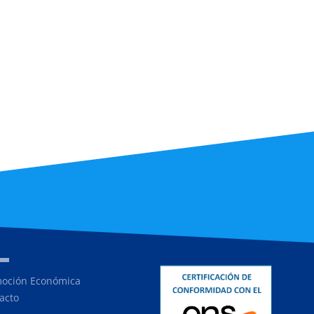
oción Económica
acto