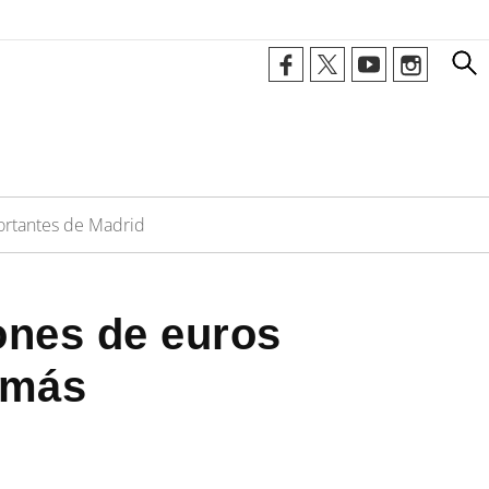
portantes de Madrid
lones de euros
 más