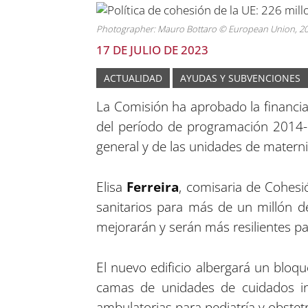
Photographer: Mauro Bottaro © European Union, 2017
17 DE JULIO DE 2023
ACTUALIDAD
AYUDAS Y SUBVENCIONES
La Comisión ha aprobado la financi
del período de programación 2014-2
general y de las unidades de maternid
Elisa
Ferreira
, comisaria de Cohesi
sanitarios para más de un millón de
mejorarán y serán más resilientes p
El nuevo edificio albergará un bloq
camas de unidades de cuidados in
ambulatorias para pediatría y obstet