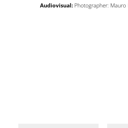
Audiovisual:
Photographer: Mauro B
Compartir en Facebook
Compartir en Twitter
Compartir en Linkedin