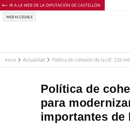
IR A LA WEB DE LA DIPUTACIÓN DE CASTELLÓN
Perfil de Facebook de EuropeDirectCs
Perfil de Twitter de EuropeDirectCs
Perfil de Youtube de EuropeD
Perfil de Instagram de E
WEB ACCESIBLE
Inicio
Actualidad
Política de cohesión de la UE: 226 m
Política de coh
para modernizar
importantes de