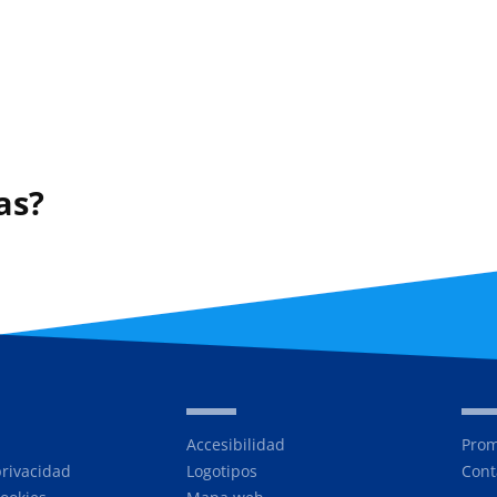
as?
Accesibilidad
Prom
privacidad
Logotipos
Cont