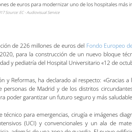
 Source: EC - Audiovisual Service
ación de 226 millones de euros del
Fondo Europeo de 
020, para la construcción de un nuevo bloque técnic
ad y pediatría del Hospital Universitario «12 de octub
ón y Reformas, ha declarado al respecto: «Gracias a l
 personas de Madrid y de los distritos circundante
ara poder garantizar un futuro seguro y más saludable
ue técnico para emergencias, cirugía e imágenes diagn
tensivos (UCI) y convencionales y un ala de mat
ricia, además de una zona de guardia. El nuevo edifi