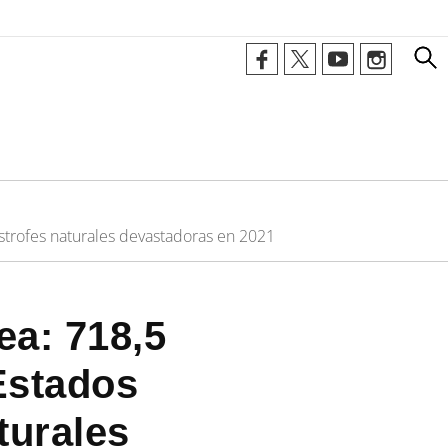
strofes naturales devastadoras en 2021
ea: 718,5
Estados
turales