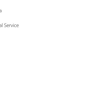
a
l Service