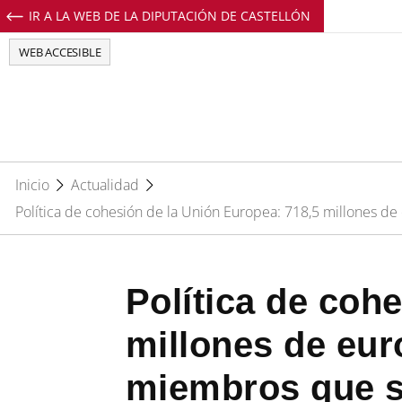
IR A LA WEB DE LA DIPUTACIÓN DE CASTELLÓN
Perfil de Facebook de EuropeDirectCs
Perfil de Twitter de EuropeDirectCs
Perfil de Youtube de EuropeD
Perfil de Instagram de E
WEB ACCESIBLE
Inicio
Actualidad
Política de cohesión de la Unión Europea: 718,5 millones de
Política de coh
millones de eur
miembros que su