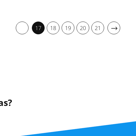
17
18
19
20
21
as?