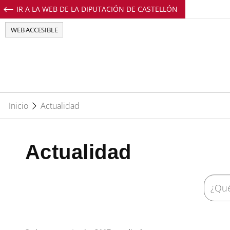
IR A LA WEB DE LA DIPUTACIÓN DE CASTELLÓN
Perfil de Facebook de EuropeDirectCs
Perfil de Twitter de EuropeDirectCs
Perfil de Youtube de EuropeD
Perfil de Instagram de E
WEB ACCESIBLE
Inicio
Actualidad
Actualidad