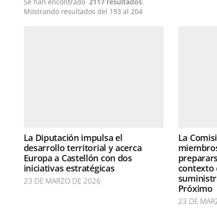
Se han encontrado
2117 resultados
.
Mostrando resultados del 193 al 204
La Diputación impulsa el
La Comisi
desarrollo territorial y acerca
miembros
Europa a Castellón con dos
preparars
iniciativas estratégicas
contexto 
suministr
23 DE MARZO DE 2026
Próximo
23 DE MAR