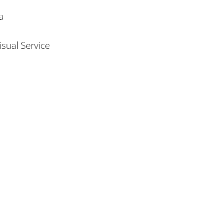
a
sual Service