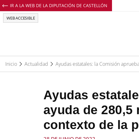
IR A LA WEB DE LA DIPUTACIÓN DE CASTELLÓN
Perfil de Facebook de EuropeDirectCs
Perfil de Twitter de EuropeDirectCs
Perfil de Youtube de EuropeD
Perfil de Instagram de E
WEB ACCESIBLE
Inicio
Actualidad
Ayudas estatales: la Comisión aprueb
Ayudas estatal
ayuda de 280,5 
contexto de la 
28 DE JUNIO DE 2022